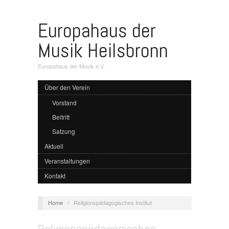
Europahaus der
Musik Heilsbronn
Europahaus der Musik e.V.
Über den Verein
Vorstand
Beitritt
Satzung
Aktuell
Veranstaltungen
Kontakt
Home
/
Religionspädagogisches Institut
Religionspädagogisches