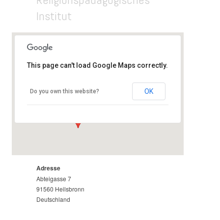
Institut
This page can't load Google Maps correctly.
Religionspädagogisches Institut
Abteigasse 7 - Heilsbronn
OK
Do you own this website?
Veranstaltungen
Adresse
Abteigasse 7
91560 Heilsbronn
Deutschland