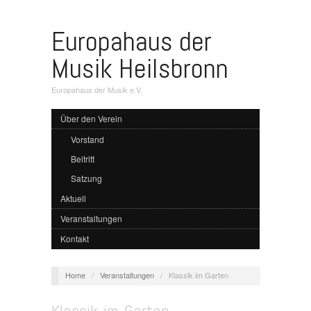
Europahaus der
Musik Heilsbronn
Europahaus der Musik e.V.
Über den Verein
Vorstand
Beitritt
Satzung
Aktuell
Veranstaltungen
Kontakt
Home
/
Veranstaltungen
/
Klassik im Garten
Klassik im Garten