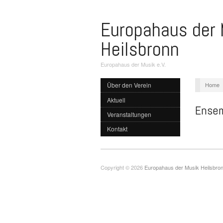
Europahaus der 
Heilsbronn
Europahaus der Musik e.V.
Home
Über den Verein
Aktuell
Ensem
Veranstaltungen
Kontakt
Copyright © 2026
Europahaus der Musik Heilsbro