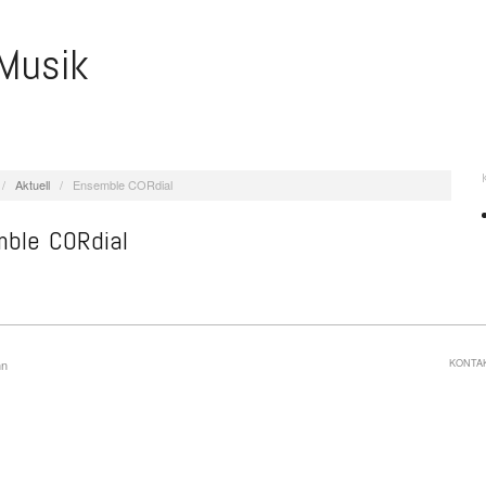
Musik
/
Aktuell
/
Ensemble CORdial
ble CORdial
KONTA
nn