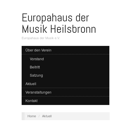
Europahaus der
Musik Heilsbronn
Europahaus der Musik e.V.
Über den Verein
Vorstand
Beitritt
Satzung
Aktuell
Veranstaltungen
Kontakt
Home
/
Aktuell